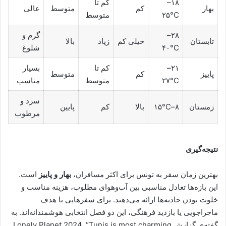
۱۸–
کم تا
بهار
کم
متوسط
عالی
۲۵°C
متوسط
۲۸–
گرم و
تابستان
خیلی کم
زیاد
بالا
۴۰°C
شلوغ
۲۱–
کم تا
بسیار
پاییز
کم
متوسط
۲۷°C
متوسط
مناسب
سرد و
زمستان
۸–۱۵°C
بالا
کم
پایین
مرطوب
نتیجه‌گیری
بهترین زمان سفر به تونس برای اکثر مسافران،
بهار و پاییز
است.
این بازه‌ها تعادل مناسبی بین آب‌وهوای مطلوب، هزینه مناسب و
خلوت بودن جاذبه‌ها ارائه می‌دهند. برای سفرهایی با هدف
ماجراجویی یا بازدید فرهنگی، این دو فصل انتخابی هوشمندانه‌اند. به
گفته‌ی گزارش Lonely Planet 2024, “Tunis is most charming