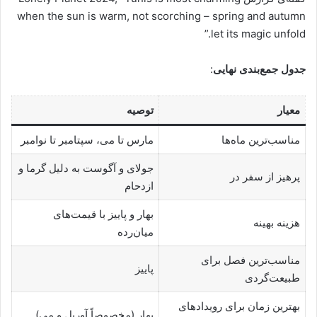
when the sun is warm, not scorching – spring and autumn
let its magic unfold.”
جدول جمع‌بندی نهایی
:
معیار
توصیه
مناسب‌ترین ماه‌ها
مارس تا می، سپتامبر تا نوامبر
جولای و آگوست به دلیل گرما و
پرهیز از سفر در
ازدحام
بهار و پاییز با قیمت‌های
هزینه بهینه
میان‌رده
مناسب‌ترین فصل برای
پاییز
طبیعت‌گردی
بهترین زمان برای رویدادهای
بهار (مخصوصاً آوریل و می)