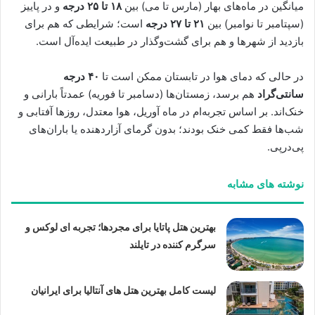
میانگین در ماه‌های بهار (مارس تا می) بین
۱۸ تا ۲۵ درجه
و در پاییز
(سپتامبر تا نوامبر) بین
۲۱ تا ۲۷ درجه
است؛ شرایطی که هم برای
بازدید از شهرها و هم برای گشت‌وگذار در طبیعت ایده‌آل است.
در حالی که دمای هوا در تابستان ممکن است تا
۴۰ درجه
سانتی‌گراد
هم برسد، زمستان‌ها (دسامبر تا فوریه) عمدتاً بارانی و
خنک‌اند. بر اساس تجربه‌ام در ماه آوریل، هوا معتدل، روزها آفتابی و
شب‌ها فقط کمی خنک بودند؛ بدون گرمای آزاردهنده یا باران‌های
پی‌در‌پی.
نوشته های مشابه
بهترین هتل پاتایا برای مجردها؛ تجربه ای لوکس و
سرگرم کننده در تایلند
لیست کامل بهترین هتل های آنتالیا برای ایرانیان