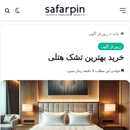
منو
تغییر پو
جس
خانه
>
رپورتاژ آگهی
رپورتاژ آگهی
خرید بهترین تشک هتلی
خواندن این مطلب 4 دقیقه زمان میبرد