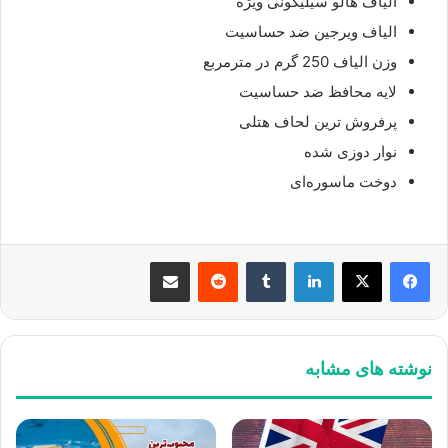
الیاف هالو سیلیکونی ویژه
الیاف ویرجین ضد حساسیت
وزن الیاف 250 گرم در مترمربع
لایه محافظ ضد حساسیت
پرفروش ترین لحاف هتلی
نوار دوزی شده
دوخت ماسوره‌ای
لینکدین
‫تامبلر
‫رددیت
اشتراک گذاری از طریق ایمیل
نوشته های مشابه