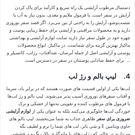
دستمال مرطوب آرایشی یک راه سریع و کارآمد برای پاک کردن
آرایش در سفر است. با فرمول ملایم و مغذی، بدون نیاز به آب یا
شست‌وشو، آرایش را به راحتی از بین می‌برد. اگر قصد سفر نوروزی
دارید و به محصولات مراقبتی و آرایشی برای حفظ زیبایی پوست و
چهره خود در طول سفر نیاز دارید سایت لوازم آرایشی و بهداشتی
ماکیاژ بهترین گزینه برای شماست. در ماکیاژ، انواع محصولات
پوستی و آرایشی اصل از جمله آبرسان، ضدآفتاب، رژلب، کانسیلر و
… برای حفظ شادابی پوستتان در سفر در دسترس است.
4. لیپ بالم و رژ لب
لب‌ها یکی از اولین قسمت‌ های صورت هستند که در برابر باد، سرما
و آفتاب سفرهای نوروزی آسیب ‌پذیر می‌شوند. لیپ بالم و رژ لب‌ها
با فرمول ‌های مرطوب‌ کننده و تقویتی نه‌تنها از خشکی و ترک‌
خوردگی لب‌ها جلوگیری می‌کنند بلکه به عنوان یکی از
لوازم آرایشی
ضروری برای سفر
ظاهری جذاب به شما می‌بخشند. لیپ ‌بالم ‌های
حاوی ویتامین E و شی باتر، لب ‌های شما را نرم و لطیف نگه
می‌دارند در حالی که رژلب‌ های با ماندگاری بالا، رنگ و درخششی