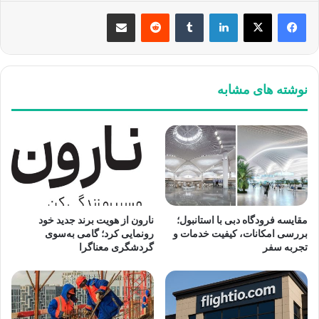
لینکدین
‫تامبلر
‫رددیت
اشتراک گذاری از طریق ایمیل
نوشته های مشابه
مقایسه فرودگاه دبی با استانبول؛
نارون از هویت برند جدید خود
بررسی امکانات، کیفیت خدمات و
رونمایی کرد؛ گامی به‌سوی
تجربه سفر
گردشگری معناگرا